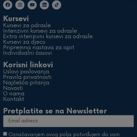
Kursevi
Kursevi za odrasle
Intenzivni kursevi za odrasle
Extra intenzivni kursevi za odrasle
Kursevi za djecu
Pripremna nastava za ispit
Individualni časovi
Korisni linkovi
Uslovi poslovanja
Pravila privatnosti
Najčešća pitanja
Novosti
O nama
Kontakt
Pretplatite se na Newsletter
Označavanjem ovog polja potvrđujem da sam