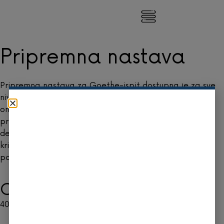
Pripremna nastava
Pripremna nastava za Goethe-ispit dostupna je za sve
nivoe (A1–C2) i može se pohađati uživo u učionici ili
online. Program obuhvata 20 školskih časova i
prilagođen je kako bi polaznicima pomogao da se
detaljno upoznaju sa svim modulima ispita, razumiju
kriterijume ocjenjivanja i razviju strategije za uspješno
polaganje.
Cijena kursa:
400,00
KM