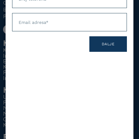
Glossa – centar za njemački jezik d.o.o.
Broj sudskog registra: 057-0-Reg-13-002620
Poreski broj: 403662020003
Kursevi
DALJE
Kursevi za odrasle
Intenzivni kursevi za odrasle
Extra intenzivni kursevi za odrasle
Kursevi za djecu
Pripremna nastava za ispit
Individualni časovi
Korisni linkovi
Uslovi poslovanja
Pravila privatnosti
Najčešća pitanja
Novosti
O nama
Kontakt
Pretplatite se na Newsletter