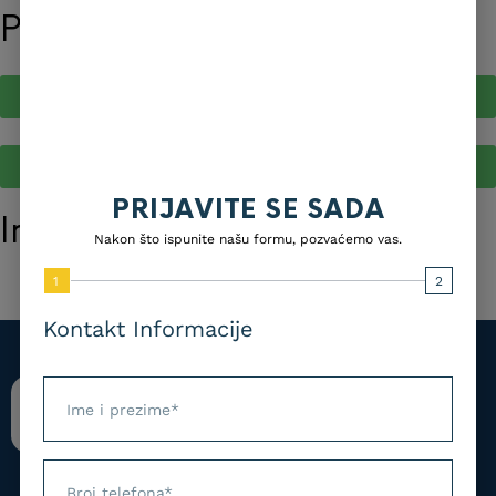
Pišite nam direktno
Viber
Whatsapp
PRIJAVITE SE SADA
Imate pitanja u vezi kursa?
Nakon što ispunite našu formu, pozvaćemo vas.
Pošaljite upit
1
2
Kontakt Informacije