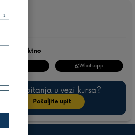
 kursa:
2
,00
KM
e nam direktno
Viber
Whatsapp
Imate pitanja u vezi kursa?
Pošaljite upit