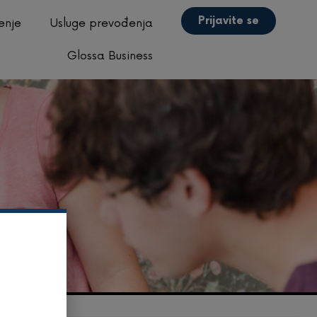
Prijavite se
enje
Usluge prevođenja
Glossa Business