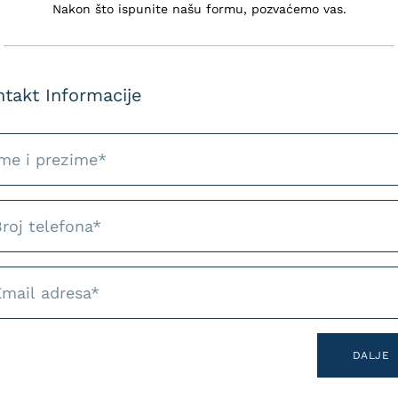
Nakon što ispunite našu formu, pozvaćemo vas.
Cijena
, u trajanju od
7 nastavnih jedinica
5–7
627
m polaznicima sa snažnom osnovom koji žele
takt Informacije
Pišit
ofesionalnih izvještaja
jevanje apstraktnih tema
estDaF ili DSH
DALJE