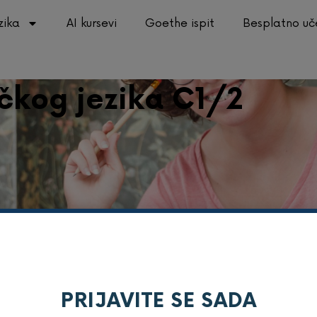
zika
AI kursevi
Goethe ispit
Besplatno uč
ačkog jezika C1/2
PRIJAVITE SE SADA