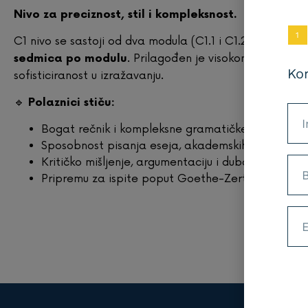
Nivo za preciznost, stil i kompleksnost.
1
C1 nivo se sastoji od dva modula (C1.1 i C1.2), svaki sa
5
. Prilagođen je visokomotivisani
sedmica po modulu
Kon
sofisticiranost u izražavanju.
🔹
Polaznici stiču:
Bogat rečnik i kompleksne gramatičke strukture
Sposobnost pisanja eseja, akademskih radova i pr
Kritičko mišljenje, argumentaciju i duboko razumi
Pripremu za ispite poput Goethe-Zertifikat C1, T