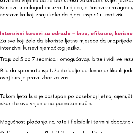
savršeno vrijeme da se bez stresa zakorači u svijet jezika.
Kursevi su prilagođeni uzrastu djece, a časovi su razigrani,
nastavnika koji znaju kako da djecu inspirišu i motivišu.
Intenzivni kursevi za odrasle – brzo, efikasno, korisno
Za sve koji žele da iskoriste ljetne mjesece da unaprijede z
intenzivni kursevi njemačkog jezika.
Traju od 5 do 7 sedmica i omogućavaju brze i vidljive rezu
Bilo da spremate ispit, želite bolje poslovne prilike ili j
ovaj kurs je pravi izbor za vas.
Tokom ljeta kurs je dostupan po posebnoj ljetnoj cijeni, š
iskoriste ovo vrijeme na pametan način.
Mogućnost plaćanja na rate i fleksibilni termini dodatno 