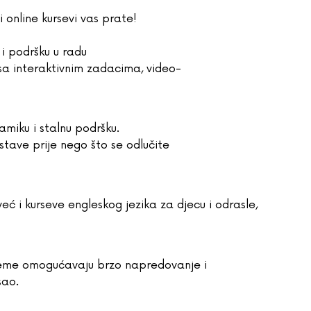
i online kursevi vas prate!
 i podršku u radu
 sa interaktivnim zadacima, video-
miku i stalnu podršku.
astave prije nego što se odlučite
ć i kurseve engleskog jezika za djecu i odrasle,
e teme omogućavaju brzo napredovanje i
sao.