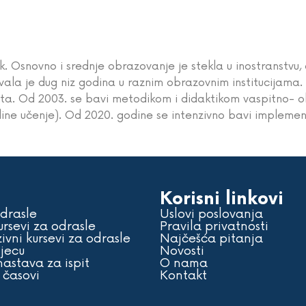
k. Osnovno i srednje obrazovanje je stekla u inostranstvu,
vala je dug niz godina u raznim obrazovnim institucijama. 
ijeta. Od 2003. se bavi metodikom i didaktikom vaspitno-
line učenje). Od 2020. godine se intenzivno bavi implemen
Korisni linkovi
odrasle
Uslovi poslovanja
ursevi za odrasle
Pravila privatnosti
ivni kursevi za odrasle
Najčešća pitanja
djecu
Novosti
astava za ispit
O nama
 časovi
Kontakt