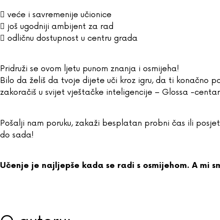
 veće i savremenije učionice
 još ugodniji ambijent za rad
 odličnu dostupnost u centru grada
Pridruži se ovom ljetu punom znanja i osmijeha!
Bilo da želiš da tvoje dijete uči kroz igru, da ti konačno po
zakoračiš u svijet vještačke inteligencije – Glossa -centa
Pošalji nam poruku, zakaži besplatan probni čas ili posjeti
do sada!
Učenje je najljepše kada se radi s osmijehom. A mi 