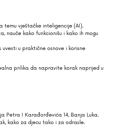
a temu vještačke inteligencije (AI).
ata, nauče kako funkcionišu i kako ih mogu
s uvesti u praktične osnove i korisne
ealna prilika da napravite korak naprijed u
lja Petra I Karađorđevića 14, Banja Luka.
ak, kako za djecu tako i za odrasle.