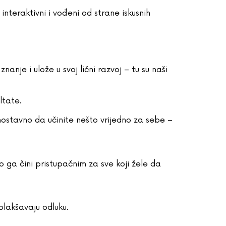
 interaktivni i vođeni od strane iskusnih
nanje i ulože u svoj lični razvoj – tu su naši
ltate.
ednostavno da učinite nešto vrijedno za sebe –
to ga čini pristupačnim za sve koji žele da
olakšavaju odluku.