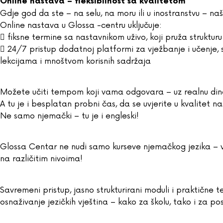
Online nastava – fleksibilnost sa kvalitetom
Gdje god da ste – na selu, na moru ili u inostranstvu – naš
Online nastava u Glossa -centru uključuje:
 fiksne termine sa nastavnikom uživo, koji pruža strukturu
 24/7 pristup dodatnoj platformi za vježbanje i učenje,
lekcijama i mnoštvom korisnih sadržaja
Možete učiti tempom koji vama odgovara – uz realnu dina
A tu je i besplatan probni čas, da se uvjerite u kvalitet n
Ne samo njemački – tu je i engleski!
Glossa Centar ne nudi samo kurseve njemačkog jezika – ve
na različitim nivoima!
Savremeni pristup, jasno strukturirani moduli i praktičn
osnaživanje jezičkih vještina – kako za školu, tako i za po