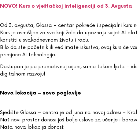
NOVO! Kurs o vještačkoj inteligenciji od 3. Avgusta
Od 3. avgusta, Glossa – centar pokreće i specijalni kurs n
Kurs je osmišljen za sve koji žele da upoznaju svijet AI al
koristiti u svakodnevnom životu i radu.
Bilo da ste početnik ili već imate iskustva, ovaj kurs će va
primjene AI tehnologije.
Dostupan je po promotivnoj cijeni, samo tokom ljeta – id
digitalnom razvoju!
Nova lokacija – novo poglavlje
Sjedište Glossa – centra je od juna na novoj adresi – Kra
Naš novi prostor donosi još bolje uslove za učenje i borav
Naša nova lokacija donosi: