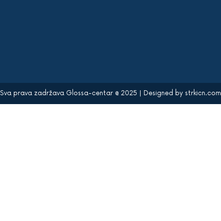
Sva prava zadržava Glossa-centar @ 2025 | Designed by
strkicn.com