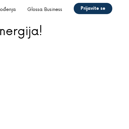
Prijavite se
vođenja
Glossa Business
nergija!