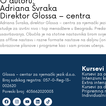
O autoru:
Adriana Švraka
Direktor Glossa – centra
Adriana Švraka, direktor Glossa – centra za njemački jezi
studije za izvršni nivo i top menadžere u Beogradu. Preda
usavršavanja. Obučila je na stotine nastavnika širom sv
za offline nastavu i razne formate nastave na daljinu (on
obrazovne planove i programe kao i sam proces učenja.
Kursevi
Kursevi za 
Glossa – centar za njemački jezik d.o.o.
Intenzivni k
Broj sudskog registra: 057-0-Reg-13-
Extra intenz
002620
Kursevi za 
Pripremna n
Poreski broj: 403662020003
Individualni