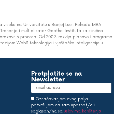
 a visoko na Univerzitetu u Banjoj Luci. Pohađa MBA
Trener je i multiplikator Goethe-Instituta za stručna
 obrazovnih procesa. Od 2009. razvija planove i programe
tacijom Web3 tehnologija i vještačke inteligencije u
Pretplatite se na
Newsletter
Označavanjem ovog polja
potvrđujem da sam upoznat/a i
saglasan/na sa
uslovima korištenja
i